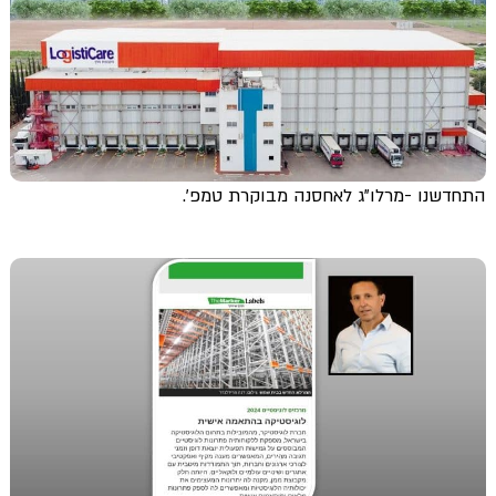
התחדשנו -מרלו"ג לאחסנה מבוקרת טמפ'.