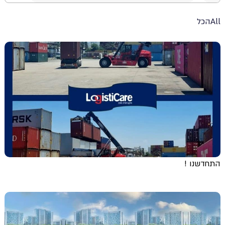
All
הכל
התחדשנו !