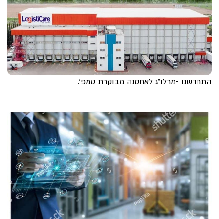
התחדשנו -מרלו"ג לאחסנה מבוקרת טמפ'.