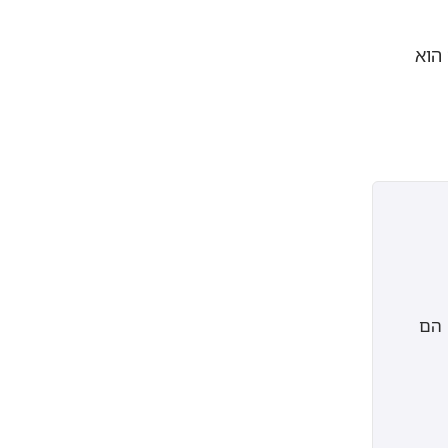
הוא
ניהול מלאי בשיטת FEFO, ניטור רציף ואינטגרציה עם מערכות ERP הם