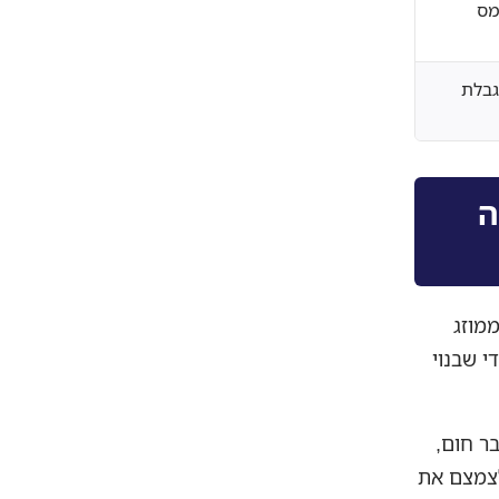
מס
גבלת
רה
ממוזג
 קירור 2-8 מעלות ייעודי שבנוי
ר חום,
לצמצם את