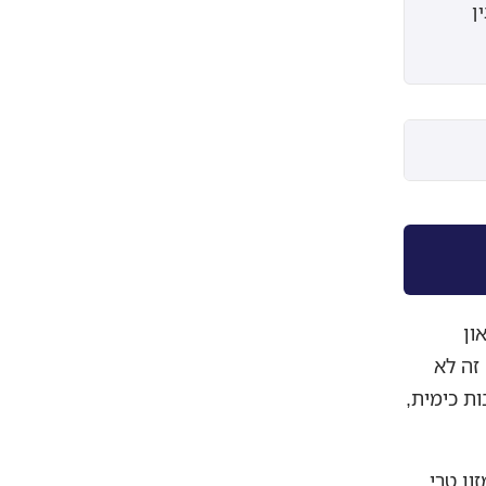
בין
ון
 מעלות צלזיוס. זה לא
ות כימית,
ון טרי.