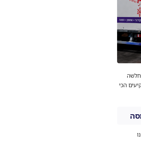
החלשה
עים הכי
סה
ו