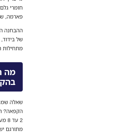
חומרי גלם 
פארמה, שב
ההבחנה הח
של בידוד, 
מתחילות ה
מה ה
בהק
שאלה שמנהל
הקפאה? הת
מתורגם יש