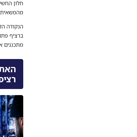
חלון החשיפ
מהמשאית א
הנקודה הק
ברציף פתו
מתכננים א
האתג
רציפ