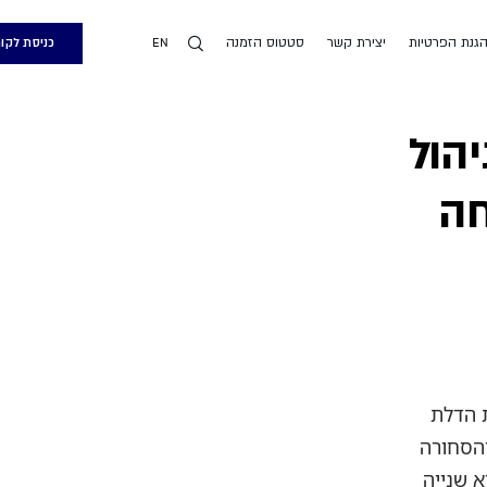
הגנת הפרטיות
יצירת קשר
סטטוס הזמנה
כניסת לקו
EN
יהול
חה
 הדלת
 בצהריים עומד על 34 מעלות, והסחורה
 שנייה