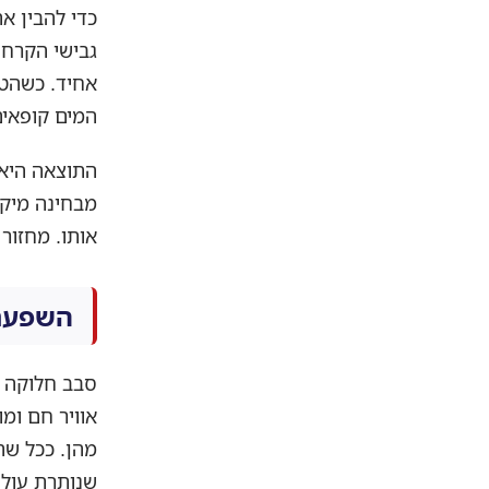
כדי להבין א
גבישי הקרח 
אחיד. כשהטמ
המים קופאים
התוצאה היא 
מבחינה מיקר
אותו. מחזו
השפעת 
אוויר חם ומו
מהן. ככל שה
שנותרת עולה