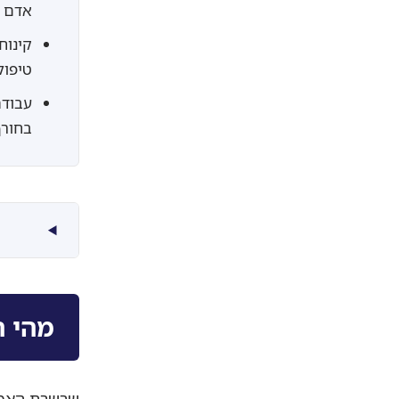
אדם –
קינוח
טיפול
עבודה
בחורף
מהי ה