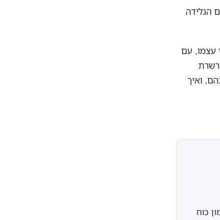
גע שבו נקבע אם הגלידה
 עצמו, עם
שרשרת
הם, ואיך
ון כוח