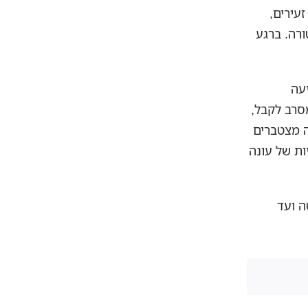
זעירים,
ורה. ברגע
ic יודע שהפגיעה
סרב לקבל,
וקנס על אי עמידה ב-SLA – כל אלה מצטברים
ות של עונה
ה ועד