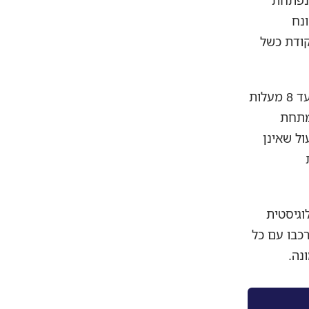
נפתחת
ונח
קודת כשל
חשוב להבחין בין שני עולמות. הובלה בקירור רגיל, שעוסקת בתחום של 2 עד 8 מעלות
מתחת
עול שאינן
וגיסטית
כבו עם כל
נה.