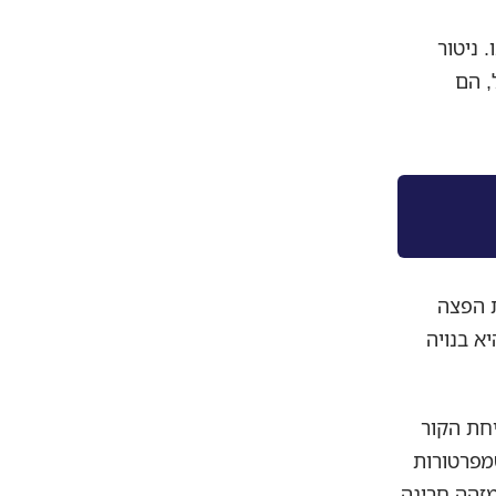
נו. ניטור
, הם
ת הפצה
א בנויה
יחת הקור
מפרטורות
מזהה חריגה