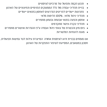
תכנון הקמה ותפעול של מרכזים לוגיסטיים
בניית תהליכי עבודה מול כלל הממשקים הפנימיים והחיצוניים של הארגון
פתרונות ייעודיים לפריטים הנדרשים לאחסון בתנאים ייעודיים
תהליכי ניהול מלאי, 100% הלימות מלאי
אחסון והפצה בתנאי אבטחה ובטחון מחמירים
תהליכי בקרה וניטור מתקדמים
גיוס מיון והכשרת של צוותי ניהול ועבודה ע"פ ההגדרות ואישורים מחמירים
מענה להנחיות רגולטוריות
אנו מומחים בבניית זרוע לוגיסטית אחודה המייצרת עילות לצד גמישות תפעולית,
חסכון במשאבים, המסייעת לשיפור התפקדות של הארגון.