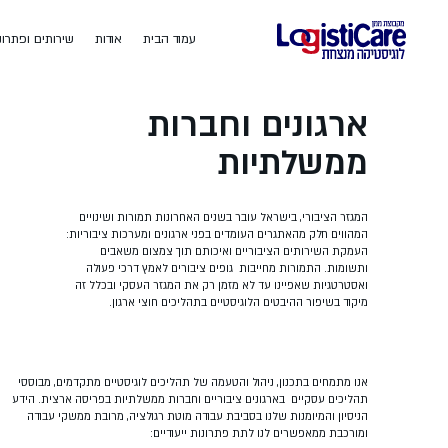
עמוד הבית
אודות
שירותים ופתרונ
ארגונים וחברות
ממשלתיות
המגזר הציבורי, בישראל עובר בשנים האחרונות תמורות ושינויים
המהווים חלק מהאתגרים העומדים בפני ארגונים ומערכות ציבוריות:
העמקת השירותים הציבוריים ואיכותם תוך צמצום משאבים
ותשומות. התמורות מחייבות גופים ציבורים לאמץ דרכי פעולה
ואסטרטגיות שאפיינו עד לא מזמן רק את המגזר העסקי ובכלל זה
מיקוד בשיפור ההיבטים הלוגיסטיים בתהליכים חוצי ארגון.
אנו מתמחים בתכנון, ניהול והטעמה של תהליכים לוגיסטיים מתקדמים, מבוססי
תהליכים עסקיים בארגונים ציבוריים וחברות ממשלתיות בפריסה ארצית. הידע
הניסיון והמיומנות שלנו בסביבת עבודה מוטת רגולציה, מרובת ממשקי עבודה
ומורכבת ממאפשרים לנו לתת פתרונות ייעודיים: