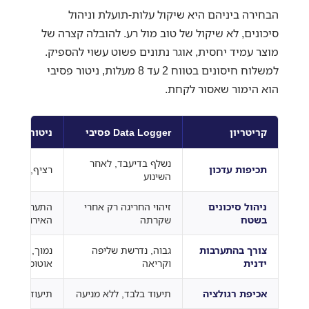
הבחירה ביניהם היא שיקול עלות-תועלת וניהול
סיכונים, לא שיקול של טוב מול רע. להובלה קצרה של
מוצר עמיד יחסית, אוגר נתונים פשוט עשוי להספיק.
למשלוח חיסונים בטווח 2 עד 8 מעלות, ניטור פסיבי
הוא הימור שאסור לקחת.
קריטריון
Data Logger פסיבי
ניטור בזמן 
נשלף בדיעבד, לאחר
תכיפות עדכון
רציף, שניות 
השינוע
ניהול סיכונים
זיהוי החריגה רק אחרי
התערבות תוך 
בשטח
שקרתה
האירוע
צורך בהתערבות
גבוה, נדרשת שליפה
נמוך, התראה
ידנית
וקריאה
אוטומטית
אכיפת רגולציה
תיעוד בלבד, ללא מניעה
תיעוד ומניעה 