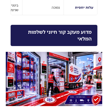
בינונית, מוחז
עלות יחסית
נמוכה
שניצל
מדוע מעקב קור חיוני לשלמות
המלאי