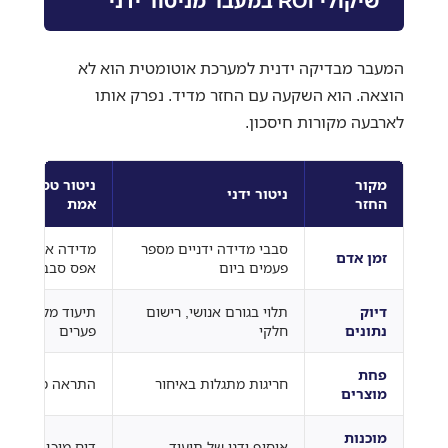
שיקולי ROI במעבר מניטור ידני
המעבר מבדיקה ידנית למערכת אוטומטית הוא לא
הוצאה. הוא השקעה עם החזר מדיד. נפרק אותו
לארבעה מקורות חיסכון.
מקור
ניטור טמפרטורה
ניטור ידני
החזר
אמת
סבבי מדידה ידניים מספר
מדידה אוטומטית 
זמן אדם
פעמים ביום
אפס סבבים
דיוק
תלוי בגורם אנושי, רישום
תיעוד מלא ורציף
נתונים
חלקי
פערים
פחת
חריגות מתגלות באיחור
התראה מונעת לפנ
מוצרים
מוכנות
איסוף ידני של תיעוד
דוח מוכן בלחיצה