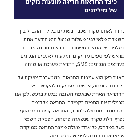
כיצד התראות חריגה מונעות נזקים
של מיליונים
נחזור לאותו מקרר שכבה בשתיים בלילה. ההבדל בין
השמדת מלאי לבין משלוח שניצל הוא הודעה אחת
בטלפון של מנהל המשמרת. התראות חריגה מוגדרות
מראש לפי ספים מדויקים, ומגיעות לאנשים הנכונים
בערוצים הנכונים: SMS, התראת מערכת או שיחה.
האויב כאן הוא עייפות התראות. כשמערכת צועקת על
כל תנודה זניחה, אנשים מפסיקים להקשיב, ואז
ההתראה האחת שבאמת חשובה נבלעת ברעש. לכן אנו
מכיילים את הספים בקפידה: התראה מקדימה
כשהמגמה מתחילה לחרוג, והתראה קריטית כשהסף
נפרץ. דלת מקרר שנשארה פתוחה, הפסקת חשמל,
כשל במדחס, כל אחד מאלה מייצר התראה ממוקדת
שמאפשרת תגובה לפני שהמלאי ניזוק.