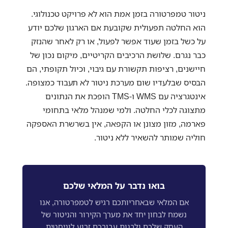
ניטור טמפרטורה בזמן אמת הוא לא פרויקט טכנולוגי.
הוא החלטה תפעולית שקובעת אם הארגון שלכם יודע
על כשל בזמן שעוד אפשר לפעול, או רק לאחר שהנזק
כבר נגרם. שלושת הרכיבים הקריטיים, מיקום נכון של
חיישנים, רציפות תקשורת עם גיבוי, וכיול תקופתי, הם
הבסיס שבלעדיו שום מערכת ניטור לא תעבוד כמצופה.
אינטגרציה עם WMS ו-TMS הופכת את הנתונים
מתצוגה לכלי החלטה. ולמי שמנהל מלאי בתחומי
פארמה, מזון מצונן או הקפאה, אין בשרשרת האספקה
חוליה שמותר להשאיר ללא ניטור.
בואו נדבר על המלאי שלכם
אם המלאי שבאחריותכם רגיש לטמפרטורה, אנו
נשמח לבחון יחד את מערך הקירור והניטור של
העסק שלכם ולבנות עבורכם זרוע לוגיסטית