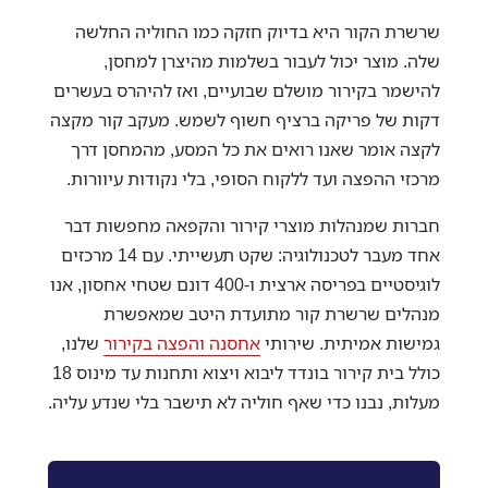
שרשרת הקור היא בדיוק חזקה כמו החוליה החלשה
שלה. מוצר יכול לעבור בשלמות מהיצרן למחסן,
להישמר בקירור מושלם שבועיים, ואז להיהרס בעשרים
דקות של פריקה ברציף חשוף לשמש. מעקב קור מקצה
לקצה אומר שאנו רואים את כל המסע, מהמחסן דרך
מרכזי ההפצה ועד ללקוח הסופי, בלי נקודות עיוורות.
חברות שמנהלות מוצרי קירור והקפאה מחפשות דבר
אחד מעבר לטכנולוגיה: שקט תעשייתי. עם 14 מרכזים
לוגיסטיים בפריסה ארצית ו-400 דונם שטחי אחסון, אנו
מנהלים שרשרת קור מתועדת היטב שמאפשרת
גמישות אמיתית. שירותי
אחסנה והפצה בקירור
שלנו,
כולל בית קירור בונדד ליבוא ויצוא ותחנות עד מינוס 18
מעלות, נבנו כדי שאף חוליה לא תישבר בלי שנדע עליה.